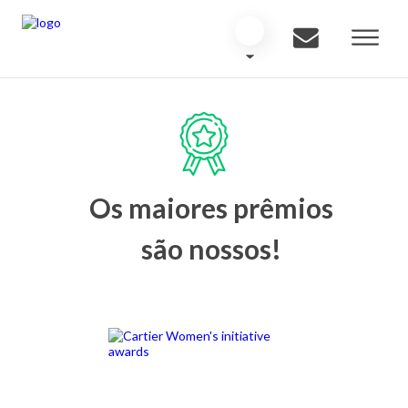
Os maiores prêmios
são nossos!