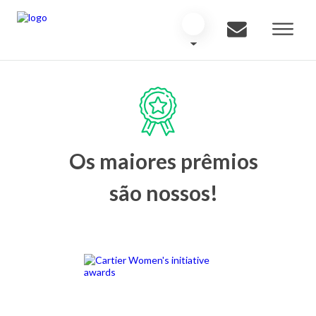
Os maiores prêmios
são nossos!