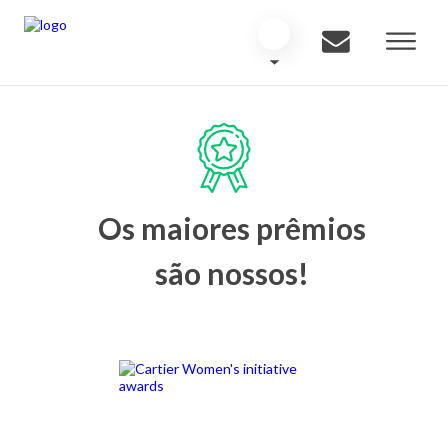
Os maiores prêmios
são nossos!