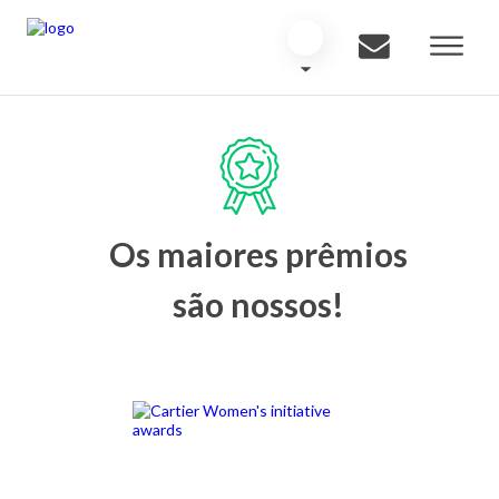
Os maiores prêmios
são nossos!