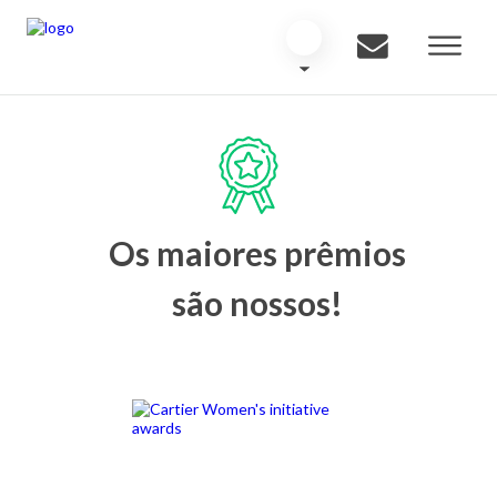
Os maiores prêmios
são nossos!