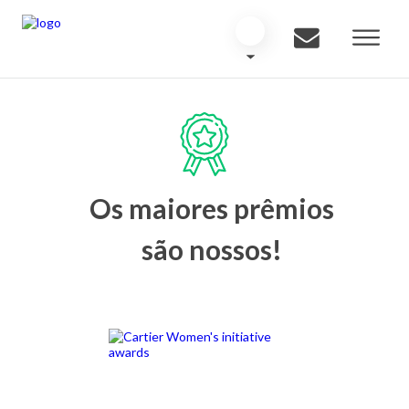
Os maiores prêmios
são nossos!