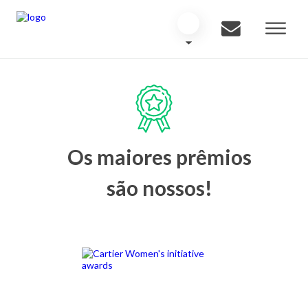
Os maiores prêmios
são nossos!