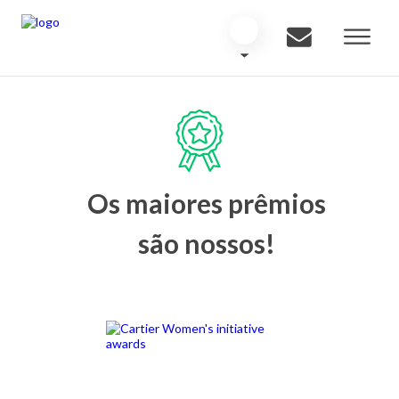
Os maiores prêmios
são nossos!