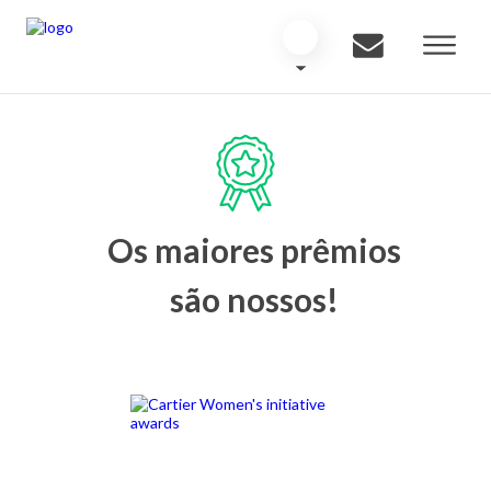
Os maiores prêmios
são nossos!