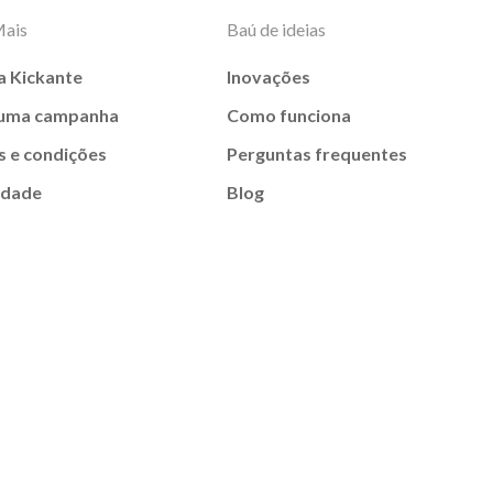
Mais
Baú de ideias
a Kickante
Inovações
 uma campanha
Como funciona
 e condições
Perguntas frequentes
idade
Blog