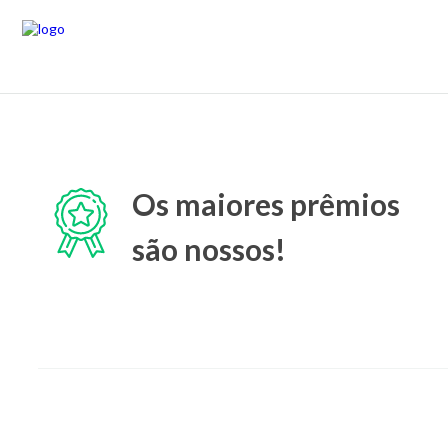
Os maiores prêmios
são nossos!