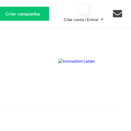
Criar campanha
Criar conta / Entrar