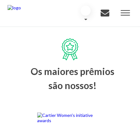
Os maiores prêmios
são nossos!