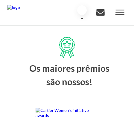
Os maiores prêmios
são nossos!