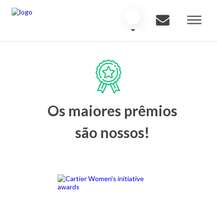
Os maiores prêmios
são nossos!