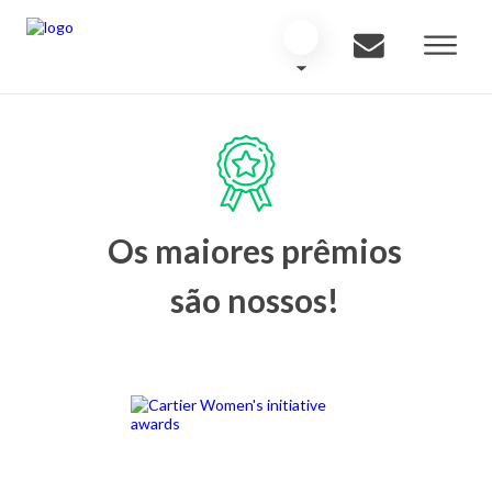
Os maiores prêmios
são nossos!