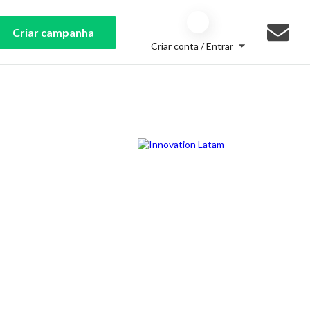
Criar campanha
Criar conta / Entrar