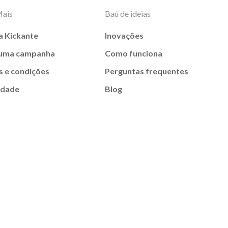
Mais
Baú de ideias
a Kickante
Inovações
 uma campanha
Como funciona
 e condições
Perguntas frequentes
idade
Blog