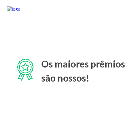
Os maiores prêmios
são nossos!