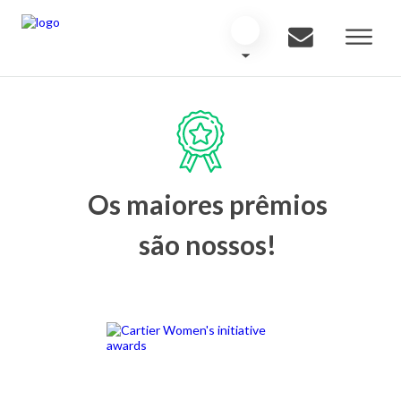
Os maiores prêmios
são nossos!