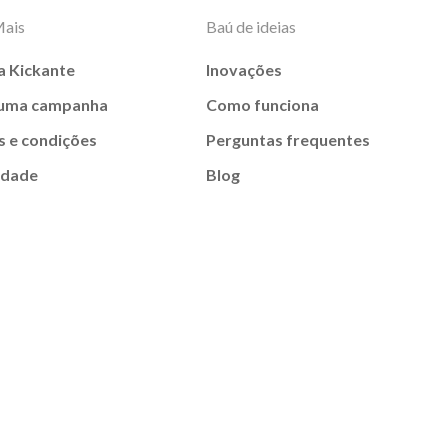
Mais
Baú de ideias
a Kickante
Inovações
 uma campanha
Como funciona
 e condições
Perguntas frequentes
idade
Blog