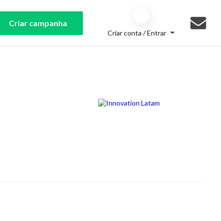
Criar campanha
Criar conta / Entrar