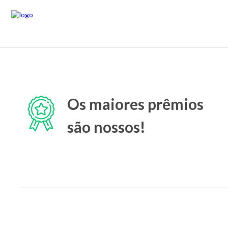
Os maiores prêmios
são nossos!