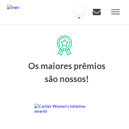
Os maiores prêmios
são nossos!