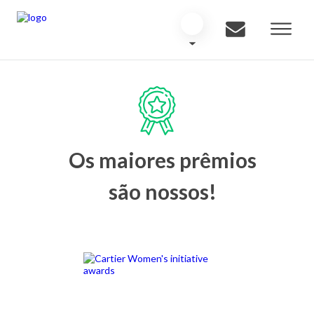
Os maiores prêmios
são nossos!