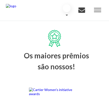
Os maiores prêmios
são nossos!