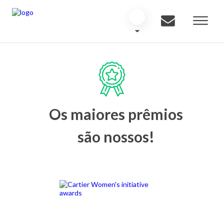
Os maiores prêmios
são nossos!