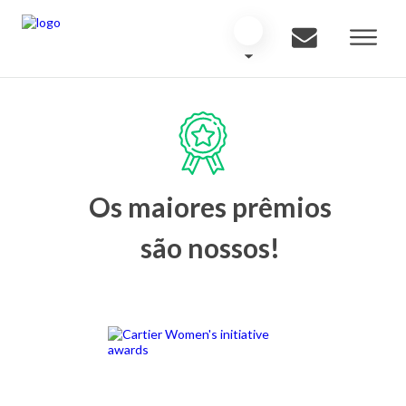
Os maiores prêmios
são nossos!