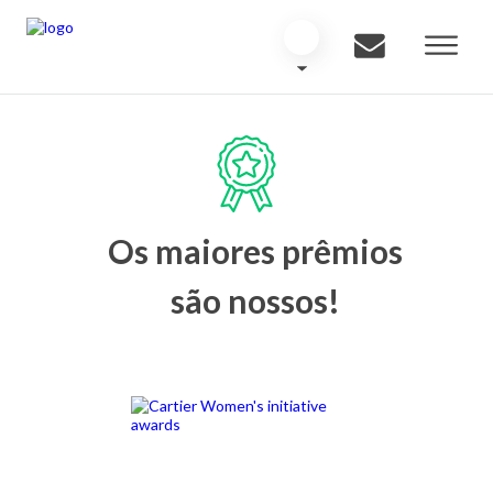
Os maiores prêmios
são nossos!