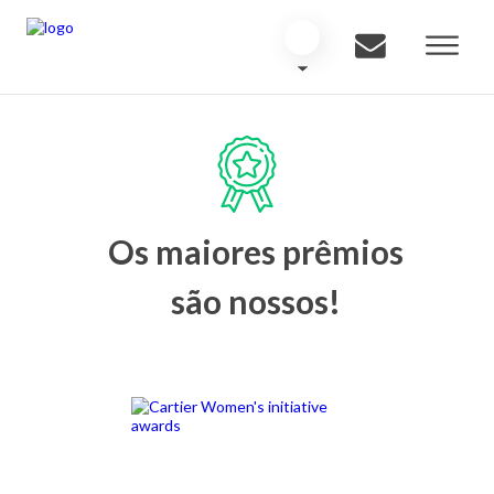
Os maiores prêmios
são nossos!