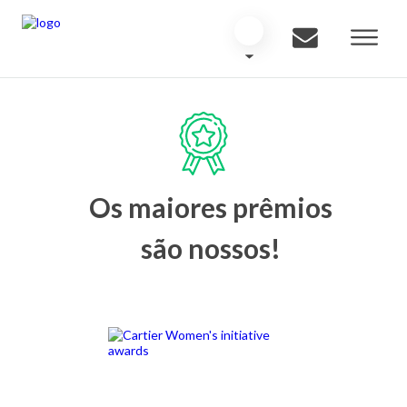
Os maiores prêmios
são nossos!