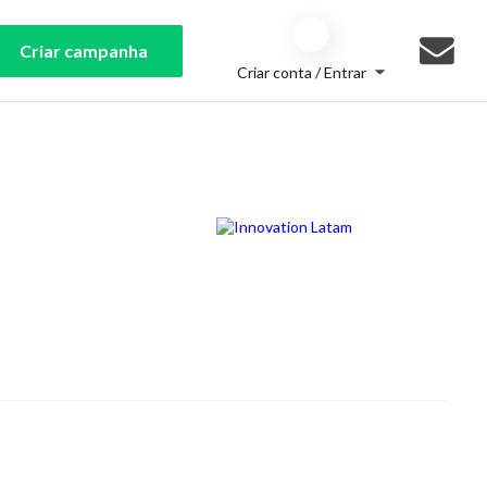
Criar campanha
Criar conta / Entrar