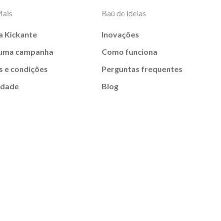
Mais
Baú de ideias
a Kickante
Inovações
 uma campanha
Como funciona
 e condições
Perguntas frequentes
idade
Blog