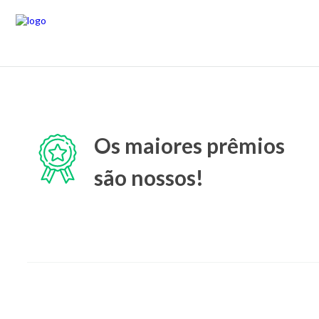
Os maiores prêmios
são nossos!