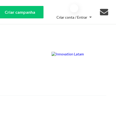
Criar campanha
Criar conta / Entrar