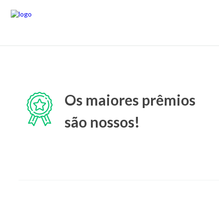
Os maiores prêmios
são nossos!