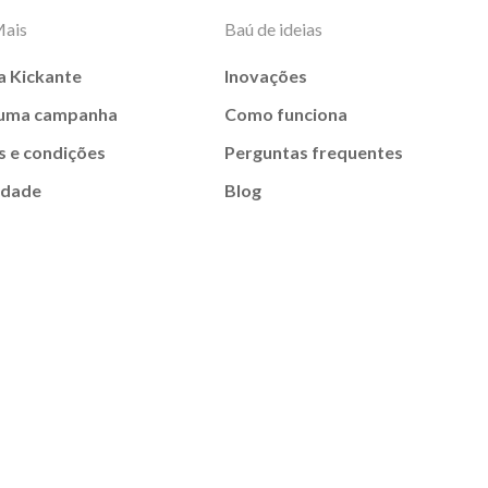
Mais
Baú de ideias
a Kickante
Inovações
 uma campanha
Como funciona
 e condições
Perguntas frequentes
idade
Blog