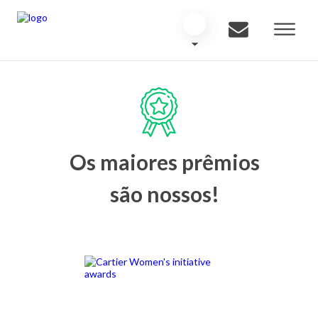
Os maiores prêmios
são nossos!