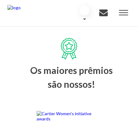
Os maiores prêmios
são nossos!