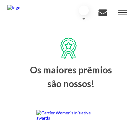
Os maiores prêmios
são nossos!