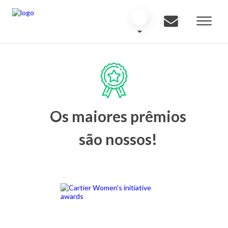
Os maiores prêmios
são nossos!