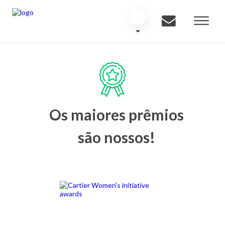
Os maiores prêmios
são nossos!