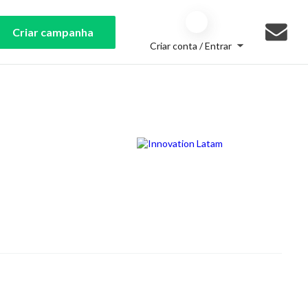
Criar campanha
Criar conta / Entrar