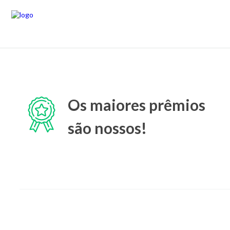
Os maiores prêmios
são nossos!