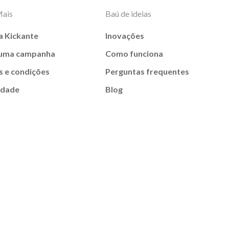
Mais
Baú de ideias
a Kickante
Inovações
 uma campanha
Como funciona
 e condições
Perguntas frequentes
idade
Blog