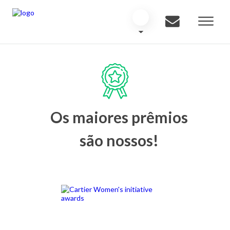
Os maiores prêmios
são nossos!