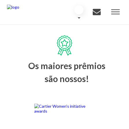
Os maiores prêmios
são nossos!