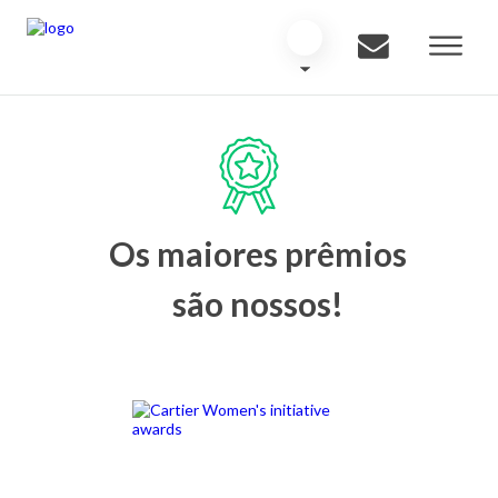
Os maiores prêmios
são nossos!