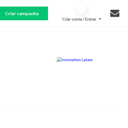
Criar campanha
Criar conta / Entrar