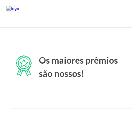
Os maiores prêmios
são nossos!