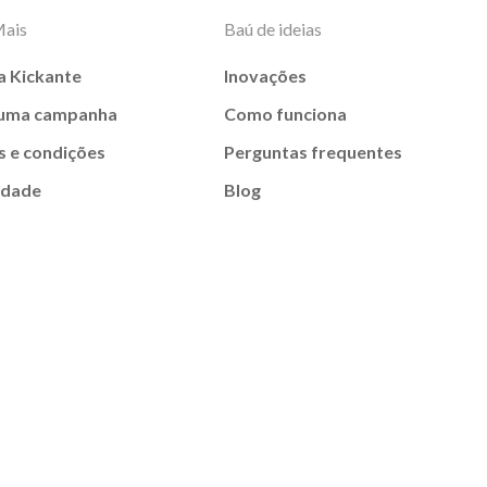
Mais
Baú de ideias
a Kickante
Inovações
 uma campanha
Como funciona
 e condições
Perguntas frequentes
idade
Blog