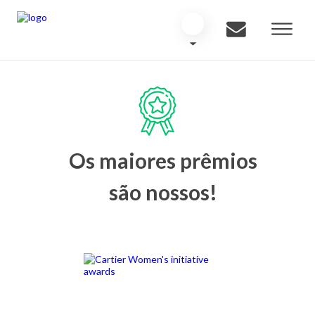
Os maiores prêmios
são nossos!