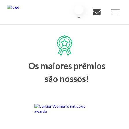
Os maiores prêmios
são nossos!