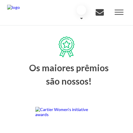
Os maiores prêmios
são nossos!