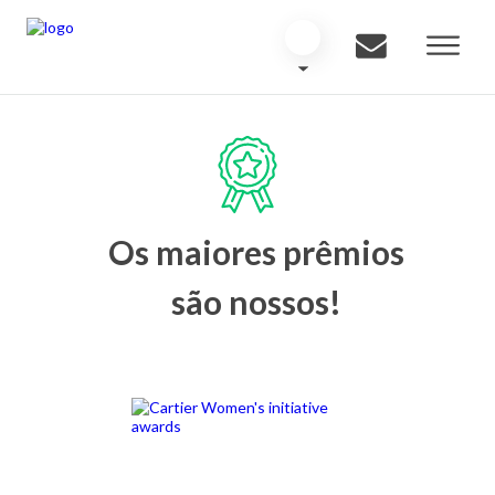
Os maiores prêmios
são nossos!