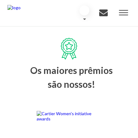
Os maiores prêmios
são nossos!