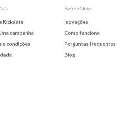
Mais
Baú de ideias
a Kickante
Inovações
 uma campanha
Como funciona
 e condições
Perguntas frequentes
idade
Blog