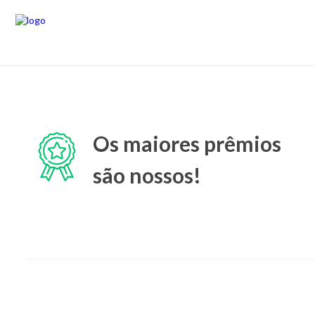
Os maiores prêmios
são nossos!