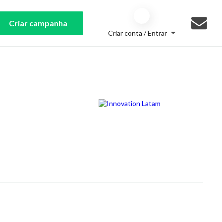
Criar campanha
Criar conta / Entrar