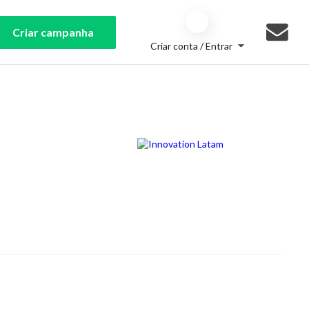
Criar campanha
Criar conta / Entrar