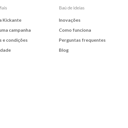
Mais
Baú de ideias
a Kickante
Inovações
 uma campanha
Como funciona
 e condições
Perguntas frequentes
idade
Blog