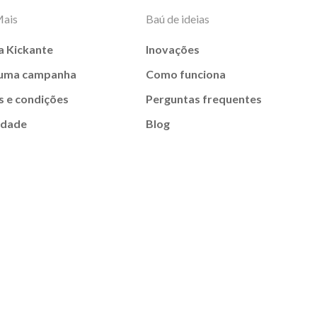
Mais
Baú de ideias
a Kickante
Inovações
 uma campanha
Como funciona
 e condições
Perguntas frequentes
idade
Blog