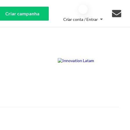
Criar campanha
Criar conta / Entrar