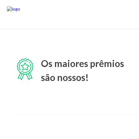
Os maiores prêmios
são nossos!