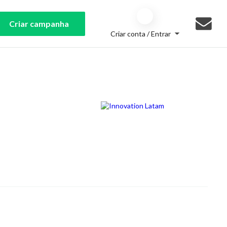
Criar campanha
Criar conta / Entrar