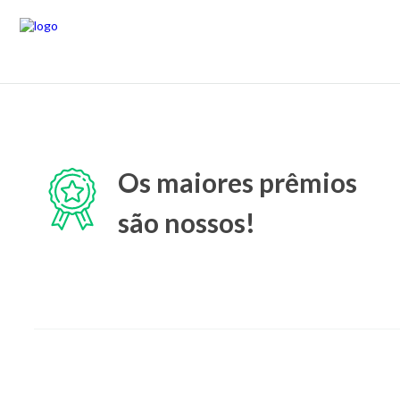
Os maiores prêmios
são nossos!