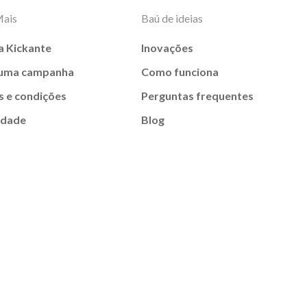
Mais
Baú de ideias
a Kickante
Inovações
 uma campanha
Como funciona
 e condições
Perguntas frequentes
idade
Blog