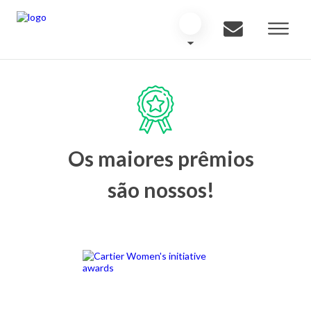
Os maiores prêmios
são nossos!