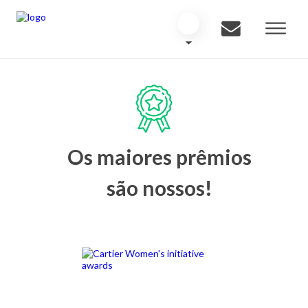
Os maiores prêmios
são nossos!