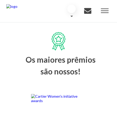
Os maiores prêmios
são nossos!