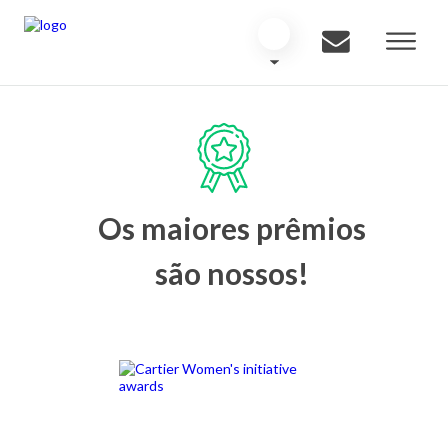
Os maiores prêmios
são nossos!